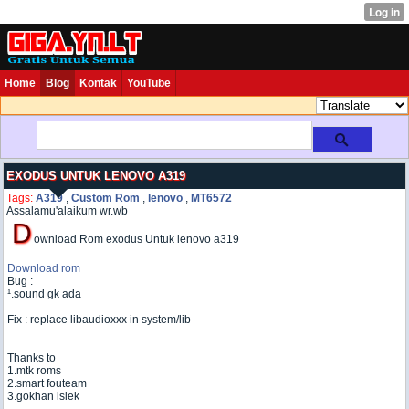
Home
Blog
Kontak
YouTube
EXODUS UNTUK LENOVO A319
Tags:
A319
,
Custom Rom
,
lenovo
,
MT6572
Assalamu'alaikum wr.wb
D
ownload Rom exodus Untuk lenovo a319
Download rom
Bug :
¹.sound gk ada
Fix : replace libaudioxxx in system/lib
Thanks to
1.mtk roms
2.smart fouteam
3.gokhan islek