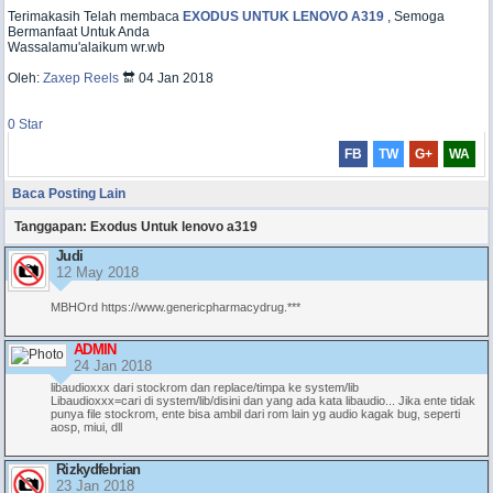
Terimakasih Telah membaca
EXODUS UNTUK LENOVO A319
, Semoga
Bermanfaat Untuk Anda
Wassalamu'alaikum wr.wb
Oleh:
Zaxep Reels
🔛 04 Jan 2018
0
Star
FB
TW
G+
WA
Baca Posting Lain
Tanggapan: Exodus Untuk lenovo a319
Judi
12 May 2018
MBHOrd https://www.genericpharmacydrug.***
ADMIN
24 Jan 2018
libaudioxxx dari stockrom dan replace/timpa ke system/lib
Libaudioxxx=cari di system/lib/disini dan yang ada kata libaudio... Jika ente tidak
punya file stockrom, ente bisa ambil dari rom lain yg audio kagak bug, seperti
aosp, miui, dll
Rizkydfebrian
23 Jan 2018