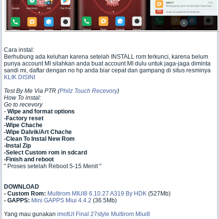
Cara instal:
Berhubung ada keluhan karena setelah INSTALL rom terkunci, karena belum
punya account MI silahkan anda buat account MI dulu untuk jaga-jaga diminta
sandi mi, daftar dengan no hp anda biar cepat dan gampang di situs resminya
KLIK DISINI
Test By Me Via PTR (
Philz Touch Recevory
)
How To instal:
Go to recevory
-
Wipe and format options
-Factory reset
-Wipe Chache
-Wipe Dalvik/Art Chache
-Clean To Instal New Rom
-Instal Zip
-Select Custom rom in sdcard
-Finish and reboot
" Proses setelah Reboot 5-15 Menit "
DOWNLOAD
- Custom Rom:
Multirom MIUI8 6.10.27 A319 By HDK
(527Mb)
- GAPPS:
Mini GAPPS Miui 4.4.2
(36.5Mb)
Yang mau gunakan
imotUI Final 27style Multirom Miui8