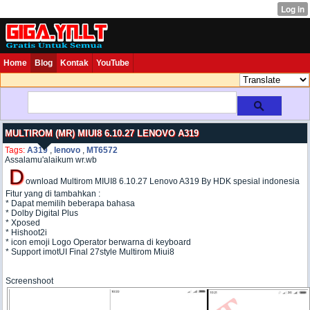
Home
Blog
Kontak
YouTube
MULTIROM (MR) MIUI8 6.10.27 LENOVO A319
Tags:
A319
,
lenovo
,
MT6572
Assalamu'alaikum wr.wb
D
ownload Multirom MIUI8 6.10.27 Lenovo A319 By HDK spesial indonesia
Fitur yang di tambahkan :
* Dapat memilih beberapa bahasa
* Dolby Digital Plus
* Xposed
* Hishoot2i
* icon emoji Logo Operator berwarna di keyboard
* Support imotUI Final 27style Multirom Miui8
Screenshoot