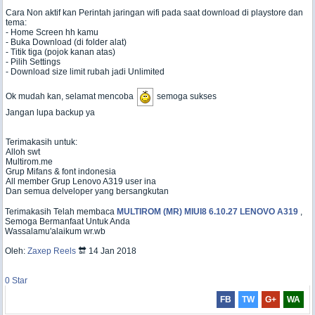
Cara Non aktif kan Perintah jaringan wifi pada saat download di playstore dan
tema:
- Home Screen hh kamu
- Buka Download (di folder alat)
- Titik tiga (pojok kanan atas)
- Pilih Settings
- Download size limit rubah jadi Unlimited
Ok mudah kan, selamat mencoba
semoga sukses
Jangan lupa backup ya
Terimakasih untuk:
Alloh swt
Multirom.me
Grup Mifans & font indonesia
All member Grup Lenovo A319 user ina
Dan semua delveloper yang bersangkutan
Terimakasih Telah membaca
MULTIROM (MR) MIUI8 6.10.27 LENOVO A319
,
Semoga Bermanfaat Untuk Anda
Wassalamu'alaikum wr.wb
Oleh:
Zaxep Reels
🔛 14 Jan 2018
0
Star
FB
TW
G+
WA