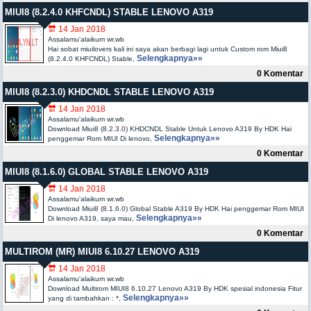
MIUI8 (8.2.4.0 KHFCNDL) STABLE LENOVO A319
🔛 14 Jan 2018
Assalamu'alaikum wr.wb
Hai sobat miuilovers kali ini saya akan berbagi lagi untuk Custom rom Miui8
Selengkapnya»»
(8.2.4.0 KHFCNDL) Stable,
0 Komentar
MIUI8 (8.2.3.0) KHDCNDL STABLE LENOVO A319
🔛 14 Jan 2018
Assalamu'alaikum wr.wb
Download Miui8 (8.2.3.0) KHDCNDL Stable Untuk Lenovo A319 By HDK Hai
Selengkapnya»»
penggemar Rom MIUI Di lenovo,
0 Komentar
MIUI8 (8.1.6.0) GLOBAL STABLE LENOVO A319
🔛 14 Jan 2018
Assalamu'alaikum wr.wb
Download Miui8 (8.1.6.0) Global Stable A319 By HDK Hai penggemar Rom MIUI
Selengkapnya»»
Di lenovo A319, saya mau,
0 Komentar
MULTIROM (MR) MIUI8 6.10.27 LENOVO A319
🔛 14 Jan 2018
Assalamu'alaikum wr.wb
Download Multirom MIUI8 6.10.27 Lenovo A319 By HDK spesial indonesia Fitur
Selengkapnya»»
yang di tambahkan : *,