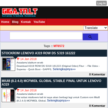
Home
Blog
Kontak
YouTube
Tags ::
MT6572
STOCKROM LENOVO A319 ROW DS S319 161222
🔛 14 Jan 2018
Assalamu'alaikum wr.wb
Download A319 ROW DS S319 161222 (Original Odex) Fitur : - File Odex -
Selengkapnya»»
Supersu - Quick Boot - GAPPS,
0 Komentar
MIUI8 (8.2.4.0) MCFMIDL GLOBAL STABLE FINAL UNTUK LENOVO
A319
🔛 14 Jan 2018
Assalamu'alaikum wr.wb
Hai sobat miuilovers kali ini saya akan berbagi lagi untuk Custom rom Miui8
Selengkapnya»»
(8.2.4.0) MCFMIDL Global,
0 Komentar