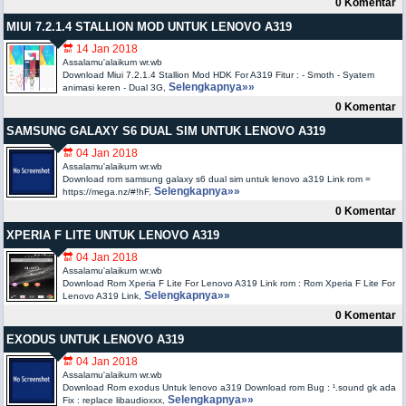
0 Komentar
MIUI 7.2.1.4 STALLION MOD UNTUK LENOVO A319
🔛 14 Jan 2018
Assalamu'alaikum wr.wb
Download Miui 7.2.1.4 Stallion Mod HDK For A319 Fitur : - Smoth - Syatem
Selengkapnya»»
animasi keren - Dual 3G,
0 Komentar
SAMSUNG GALAXY S6 DUAL SIM UNTUK LENOVO A319
🔛 04 Jan 2018
Assalamu'alaikum wr.wb
Download rom samsung galaxy s6 dual sim untuk lenovo a319 Link rom =
Selengkapnya»»
https://mega.nz/#!hF,
0 Komentar
XPERIA F LITE UNTUK LENOVO A319
🔛 04 Jan 2018
Assalamu'alaikum wr.wb
Download Rom Xperia F Lite For Lenovo A319 Link rom : Rom Xperia F Lite For
Selengkapnya»»
Lenovo A319 Link,
0 Komentar
EXODUS UNTUK LENOVO A319
🔛 04 Jan 2018
Assalamu'alaikum wr.wb
Download Rom exodus Untuk lenovo a319 Download rom Bug : ¹.sound gk ada
Selengkapnya»»
Fix : replace libaudioxxx,