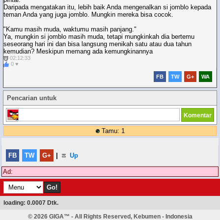
Daripada mengatakan itu, lebih baik Anda mengenalkan si jomblo kepada
teman Anda yang juga jomblo. Mungkin mereka bisa cocok.
"Kamu masih muda, waktumu masih panjang."
Ya, mungkin si jomblo masih muda, tetapi mungkinkah dia bertemu
seseorang hari ini dan bisa langsung menikah satu atau dua tahun
kemudian? Meskipun memang ada kemungkinannya
02:12:33
0 ♥
FB
TW
G+
WA
Pencarian untuk
Tamu: 1
FB
TW
G+
|
Up
Ad:
loading: 0.0007 Dtk.
© 2026
GIGA™
- All Rights Reserved, Kebumen - Indonesia