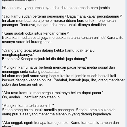
inilah kalimat yang sebaiknya tidak dikatakan kepada para jomblo.
"Jadi kamu sudah bertemu seseorang? Bagaimana kabar percintaanmu?"
Ini akan membuat para jomblo merasa diburu-buru untuk menemukan
pasangan. Tentunya, sangat tidak enak untuk ditanya demikian.
"Kamu sudah coba situs kencan online?"
Bukankah media sosial juga merupakan sarana kencan online? Karena itu,
rasanya saran ini kurang tepat.
"Orang yang tepat akan datang ketika kamu tidak terlalu
mengharapkannya."
Benarkah? Kenapa sejauh ini dia tidak juga datang?
"Mungkin kamu harus berhenti mencari pacar lewat media sosial dan
menunggu cinta datang secara alami."
Ini akan menjadi saran yang bagus ketika si jomblo sudah berkali-kali
kecewa dengan kencan online. Padahal, banyak juga, lho, orang mendapat
jodoh dari kencan online.
"Aku rasa kamu kurang bergaul makanya belum dapat pacar."
Oh, ayolah... hentikan perkataan ini.
"Mungkin kamu terlalu pemilih."
Setiap orang boleh untuk memilih pasangan. Sebab, jomblo bukanlah
orang putus asa yang menerima siapapun yang datang kepadanya.
"Aku enggak ngerti kenapa kamu jomblo. Kamu kan cantik/tampan dan
pintar."