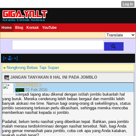
Home
Blog
Kontak
YouTube
[=
=]
»
Nongkrong Bebas Tapi Sopan
JANGAN TANYAKAN 8 HAL INI PADA JOMBLO
ZAXEPREELS
01 Feb 2016
Menjadi lajang atau dikenal dengan istilah jomblo bukanlah hal
yang buruk. Mereka cenderung lebih bebas bergaul dan memiliki lebih
banyak alokasi me time. Namun bagi orang-orang di sekelilingnya, status
jomblo seseorang terkesan perlu dikasihani, sehingga mereka mencoba
memberikan nasihat kepada si jomblo.
Padahal, belum tentu nasihat yang diberikan tepat. Bahkan, para jomblo
malah merasa terdiskriminasi dengan nasihat tersebut. Nah, bagi Anda
yang gemar menasihati para jomblo, coba cek apa yang Anda katakan,
apakah sudah tepat?