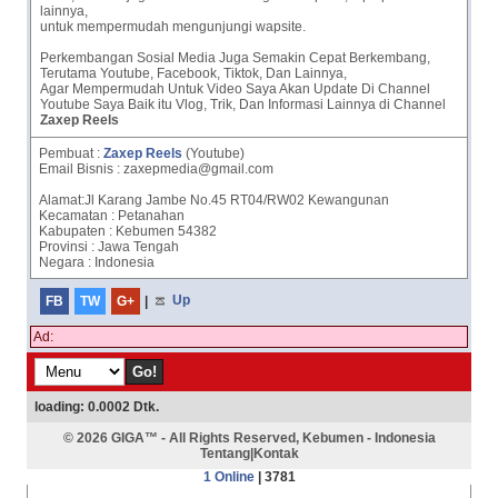
lainnya,
untuk mempermudah mengunjungi wapsite.
Perkembangan Sosial Media Juga Semakin Cepat Berkembang,
Terutama Youtube, Facebook, Tiktok, Dan Lainnya,
Agar Mempermudah Untuk Video Saya Akan Update Di Channel
Youtube Saya Baik itu Vlog, Trik, Dan Informasi Lainnya di Channel
Zaxep Reels
Pembuat :
Zaxep Reels
(Youtube)
Email Bisnis : zaxepmedia@gmail.com
Alamat:Jl Karang Jambe No.45 RT04/RW02 Kewangunan
Kecamatan : Petanahan
Kabupaten : Kebumen 54382
Provinsi : Jawa Tengah
Negara : Indonesia
FB
TW
G+
|
Up
Ad:
loading: 0.0002 Dtk.
© 2026
GIGA™
- All Rights Reserved, Kebumen - Indonesia
Tentang
|
Kontak
1 Online
| 3781