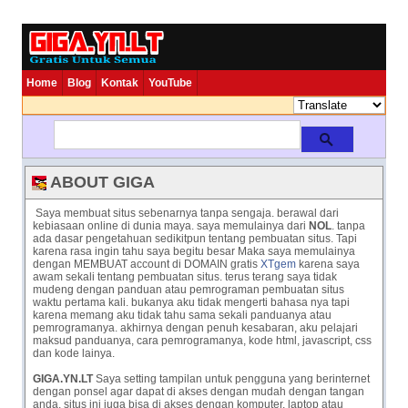
Home
Blog
Kontak
YouTube
ABOUT GIGA
Saya membuat situs sebenarnya tanpa sengaja. berawal dari
kebiasaan online di dunia maya. saya memulainya dari
NOL
. tanpa
ada dasar pengetahuan sedikitpun tentang pembuatan situs. Tapi
karena rasa ingin tahu saya begitu besar Maka saya memulainya
dengan MEMBUAT account di DOMAIN gratis
XTgem
karena saya
awam sekali tentang pembuatan situs. terus terang saya tidak
mudeng dengan panduan atau pemrograman pembuatan situs
waktu pertama kali. bukanya aku tidak mengerti bahasa nya tapi
karena memang aku tidak tahu sama sekali panduanya atau
pemrogramanya. akhirnya dengan penuh kesabaran, aku pelajari
maksud panduanya, cara pemrogramanya, kode html, javascript, css
dan kode lainya.
GIGA.YN.LT
Saya setting tampilan untuk pengguna yang berinternet
dengan ponsel agar dapat di akses dengan mudah dengan tangan
anda, situs ini juga bisa di akses dengan komputer, laptop atau