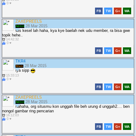
0 ♥
FB
TW
G+
WA
ZAXEPREELS
28 Mar 2015
wis kesel lah haha, kya kye baelah nek udu member, ra bisa gwe
topik hehe..
14:42:32
0 ♥
FB
TW
G+
WA
TKR4
28 Mar 2015
iya sipp
15:33:13
0 ♥
FB
TW
G+
WA
ZAXEPREELS
28 Mar 2015
hahaha, org situsmu kon unggah file beh urung d unggah2.... ben
nongol gambar ring pencarian
16:12:03
0 ♥
FB
TW
G+
WA