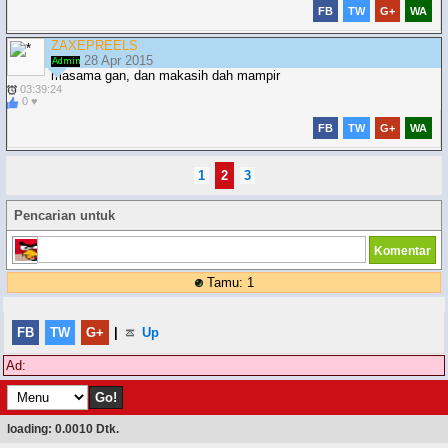
FB
TW
G+
WA
ZAXEPREELS
28 Apr 2015
masama gan, dan makasih dah mampir
03:39:24
0 ♥
FB
TW
G+
WA
1
2
3
Pencarian untuk
Tamu: 1
FB
TW
G+
|
Up
Ad:
loading: 0.0010 Dtk.