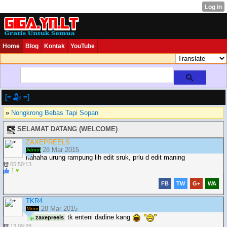
Home
Blog
Kontak
YouTube
[=
=]
»
Nongkrong Bebas Tapi Sopan
SELAMAT DATANG (WELCOME)
ZAXEPREELS
28 Mar 2015
hahaha urung rampung lih edit sruk, prlu d edit maning
05:50:13
1 ♥
FB
TW
G+
WA
TKR4
28 Mar 2015
tk enteni dadine kang
zaxepreels
13:09:28