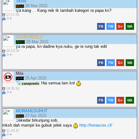
TKR4
28 Mar 2015
iya kang . . Kang nek tk tambah kategori ra papa kn?
17:17:26
0 ♥
FB
TW
G+
WA
ZAXEPREELS
28 Mar 2015
ya ra papa, kn dadine kya nuku, ge ie rung tak edit
20:12:29
0 ♥
FB
TW
G+
WA
Mila
25 Apr 2015
Hai semua lam knl
zaxepreels
18:35:18
0 ♥
FB
TW
G+
WA
MORANGSUHUT
27 Apr 2015
Sekedar brkunjung sob,
mksh dah mampir ke gubuk jelek saya
http://horasces.cf/
21:43:37
0 ♥