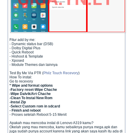
Fitur add by me:
- Dynamic status bar (DSB)
- Dolby Digital Plus
- Quick Reboot
- Hishoot & Template
- Xposed
- Module Themes dan lainnya
Test By Me Via PTR (
Philz Touch Recevory
)
How To instal:
Go to recevory
* Wipe and format options
-Factory reset-Wipe Chache
-Wipe Dalvik/Art Chache
-Clean To Instal New Rom
-Instal Zip
-Select Custom rom in sdcard
- Finish and reboot
- Proses setelah Reboot 5-15 Menit
Apakah mau mencoba instal di Lenovo A319 kamu?
Okelah yang mau mencoba, kamu sebaiknya punya mega.apk dan
juga sudah punya account karena link yang akan saya kasih itu ada di