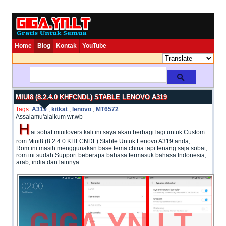
Home
Blog
Kontak
YouTube
MIUI8 (8.2.4.0 KHFCNDL) STABLE LENOVO A319
Tags:
A319
,
kitkat
,
lenovo
,
MT6572
Assalamu'alaikum wr.wb
H
ai sobat miuilovers kali ini saya akan berbagi lagi untuk Custom
rom Miui8 (8.2.4.0 KHFCNDL) Stable Untuk Lenovo A319 anda,
Rom ini masih menggunakan base tema china tapi tenang saja sobat,
rom ini sudah Support beberapa bahasa termasuk bahasa Indonesia,
arab, india dan lainnya