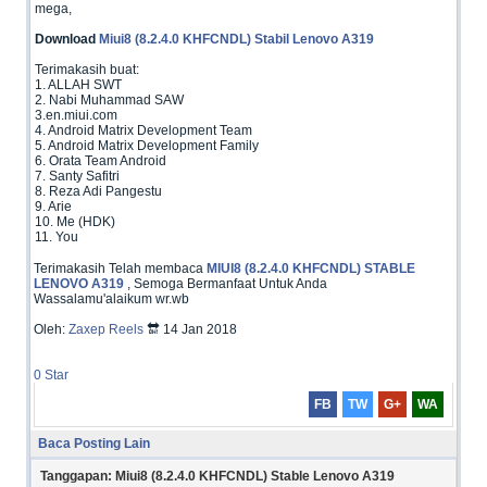
mega,
Download
Miui8 (8.2.4.0 KHFCNDL) Stabil Lenovo A319
Terimakasih buat:
1. ALLAH SWT
2. Nabi Muhammad SAW
3.en.miui.com
4. Android Matrix Development Team
5. Android Matrix Development Family
6. Orata Team Android
7. Santy Safitri
8. Reza Adi Pangestu
9. Arie
10. Me (HDK)
11. You
Terimakasih Telah membaca
MIUI8 (8.2.4.0 KHFCNDL) STABLE
LENOVO A319
, Semoga Bermanfaat Untuk Anda
Wassalamu'alaikum wr.wb
Oleh:
Zaxep Reels
🔛 14 Jan 2018
0
Star
FB
TW
G+
WA
Baca Posting Lain
Tanggapan: Miui8 (8.2.4.0 KHFCNDL) Stable Lenovo A319