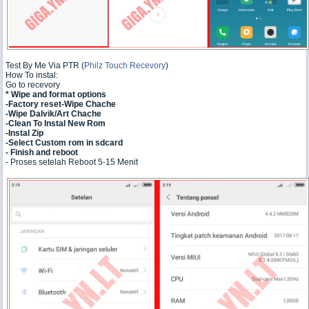
Test By Me Via PTR (
Philz Touch Recevory
)
How To instal:
Go to recevory
* Wipe and format options
-Factory reset-Wipe Chache
-Wipe Dalvik/Art Chache
-Clean To Instal New Rom
-Instal Zip
-Select Custom rom in sdcard
- Finish and reboot
- Proses setelah Reboot 5-15 Menit