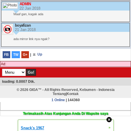
ADMIN
22 Jan 2018
Maaf gan, kagak ada
boyafizan
21 Jan 2018
ada mirror link nya ngak?
FB
TW
G+
|
Up
Ad:
loading: 0.0007 Dtk.
© 2026
GIGA™
- All Rights Reserved, Kebumen - Indonesia
Tentang
|
Kontak
1 Online
| 144360
»
Snack's 1967