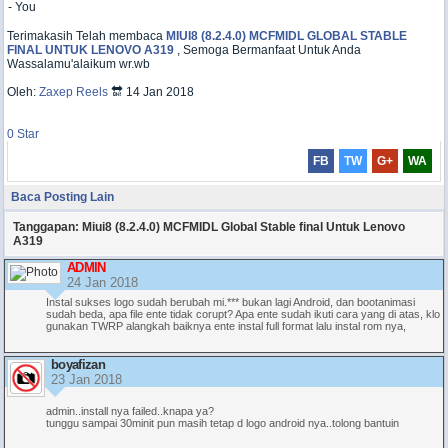
- You
Terimakasih Telah membaca
MIUI8 (8.2.4.0) MCFMIDL GLOBAL STABLE
FINAL UNTUK LENOVO A319
, Semoga Bermanfaat Untuk Anda
Wassalamu'alaikum wr.wb
Oleh:
Zaxep Reels
🔛 14 Jan 2018
0
Star
FB
TW
G+
WA
Baca Posting Lain
Tanggapan: Miui8 (8.2.4.0) MCFMIDL Global Stable final Untuk Lenovo
A319
ADMIN
24 Jan 2018
Instal sukses logo sudah berubah mi.*** bukan lagi Android, dan bootanimasi
sudah beda, apa file ente tidak corupt? Apa ente sudah ikuti cara yang di atas, klo
gunakan TWRP alangkah baiknya ente instal full format lalu instal rom nya,
boyafizan
23 Jan 2018
admin..install nya failed..knapa ya?
tunggu sampai 30minit pun masih tetap d logo android nya..tolong bantuin