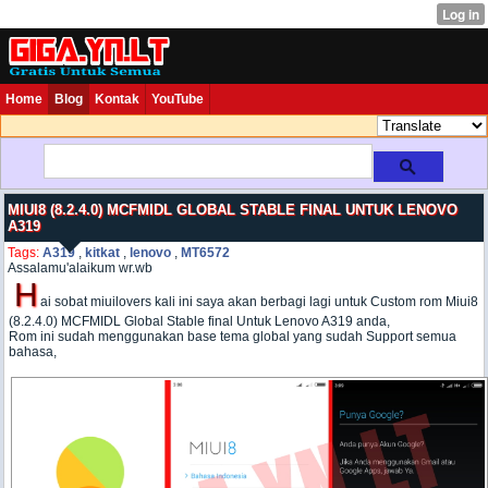
Home
Blog
Kontak
YouTube
MIUI8 (8.2.4.0) MCFMIDL GLOBAL STABLE FINAL UNTUK LENOVO
A319
Tags:
A319
,
kitkat
,
lenovo
,
MT6572
Assalamu'alaikum wr.wb
H
ai sobat miuilovers kali ini saya akan berbagi lagi untuk Custom rom Miui8
(8.2.4.0) MCFMIDL Global Stable final Untuk Lenovo A319 anda,
Rom ini sudah menggunakan base tema global yang sudah Support semua
bahasa,